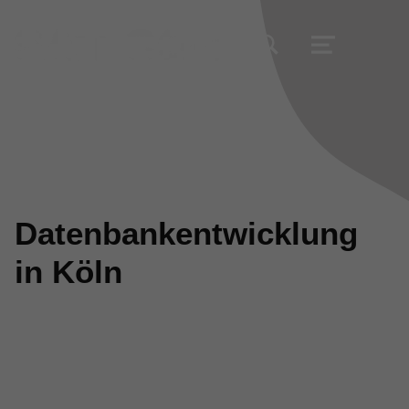
TOGGLE SEARCH FORM MODAL BOX
MENU
Datenbankentwicklung
in Köln
Bringen Sie Ihr Unternehmen durch eine
nachhaltige Datenbanklösung voran.