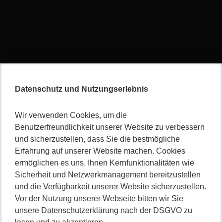
Datenschutz und Nutzungserlebnis
Gemeinsam
Wir verwenden Cookies, um die
Benutzerfreundlichkeit unserer Website zu verbessern
…
von der Idee zur fertigen
und sicherzustellen, dass Sie die bestmögliche
Erfahrung auf unserer Website machen. Cookies
Softwarelösung und mit
ermöglichen es uns, Ihnen Kernfunktionalitäten wie
professionellen Webauftritt
Sicherheit und Netzwerkmanagement bereitzustellen
beeindrucken.
und die Verfügbarkeit unserer Website sicherzustellen.
Vor der Nutzung unserer Webseite bitten wir Sie
Als erfahrenes Entwicklerteam schaffen wir seit mehr als
unsere Datenschutzerklärung nach der DSGVO zu
10 Jahren Web- und Softwarelösungen in einem familiären