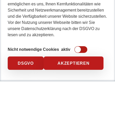
ermöglichen es uns, Ihnen Kernfunktionalitäten wie
Softwarelösung und mit
Sicherheit und Netzwerkmanagement bereitzustellen
professionellen Webauftritt
und die Verfügbarkeit unserer Website sicherzustellen.
Vor der Nutzung unserer Webseite bitten wir Sie
beeindrucken.
unsere Datenschutzerklärung nach der DSGVO zu
Als erfahrenes Entwicklerteam schaffen wir seit mehr als
lesen und zu akzeptieren.
10 Jahren Web- und Softwarelösungen in einem familiären
Umfeld.
Nicht notwendige Cookies
aktiv
DSGVO
AKZEPTIEREN