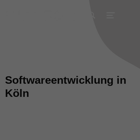
TOGGLE SEARCH FORM MODAL BOX
MENU
Softwareentwicklung in
Köln
Bringen Sie Ihr Unternehmen durch eine
nachhaltige Softwareentwicklung voran.