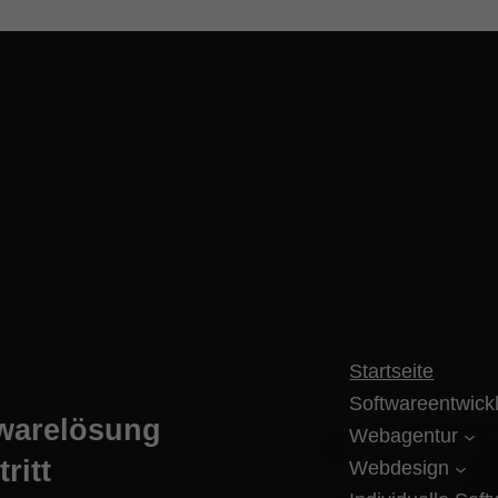
Startseite
Softwareentwick
twarelösung
Webagentur
ritt
Webdesign