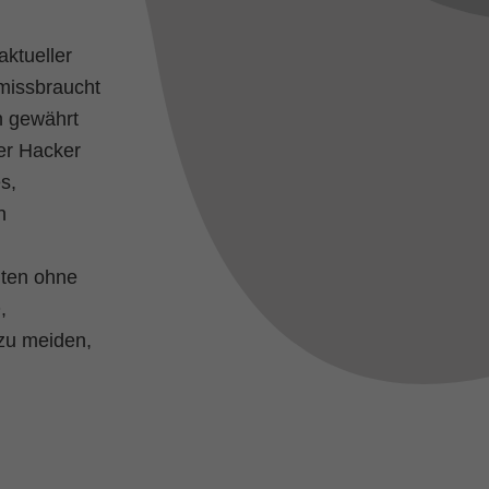
aktueller
missbraucht
n gewährt
er Hacker
s,
n
iten ohne
,
zu meiden,