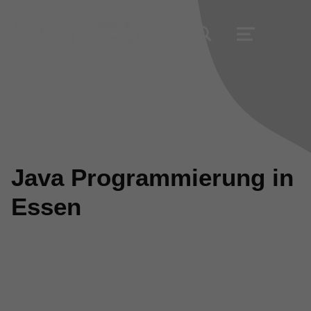
TOGGLE SEARCH FORM MODAL BOX
MENU
Java Programmierung in
Essen
Bringen Sie Ihr Unternehmen durch eine
nachhaltige Java-Programmierung voran.