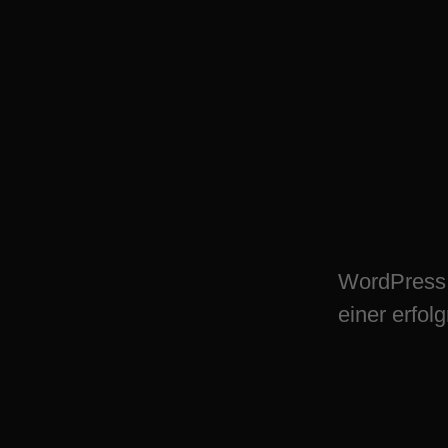
WordPress Plugin
Dortmund – digit
WordPress 
einer erfol