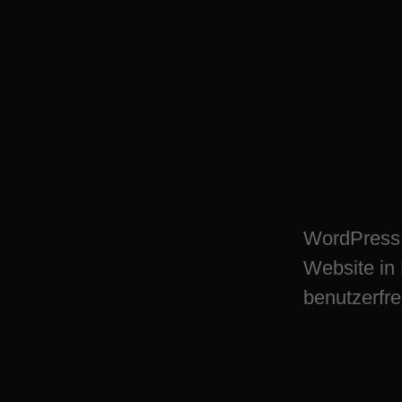
WordPress Plugin
Hattingen – digit
WordPress 
Website in 
benutzerfre