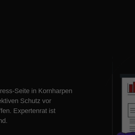
e WordPress-
en jetzt
ress-Seite in Kornharpen
ektiven Schutz vor
fen. Expertenrat ist
nd.