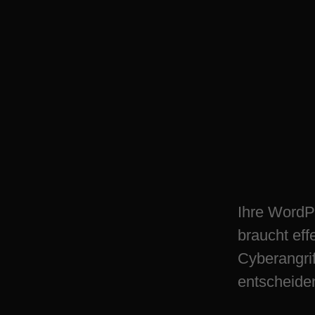
Schützen Sie Ihr
Seite in Kornharp
Ihre WordP
braucht eff
Cyberangrif
entscheide