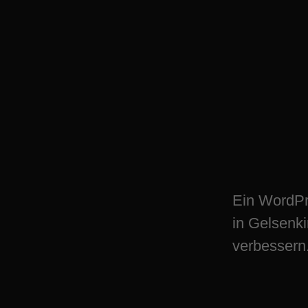
WordPress Plugin
Gelsenkirchen – d
wachsen
Ein WordPr
in Gelsenk
verbessern