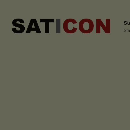
St
Sta