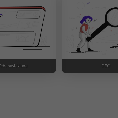
ebentwicklung
SEO