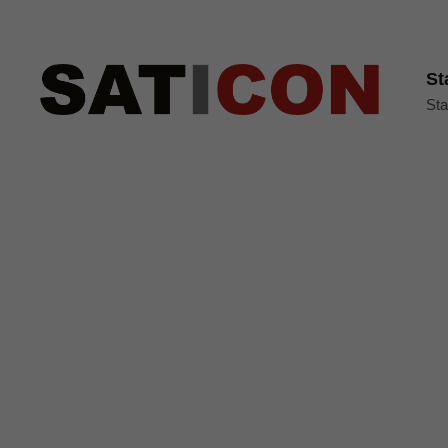
St
Sta