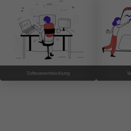
Softwareentwicklung
W