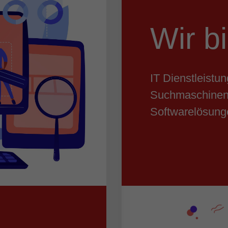
Wir b
IT Dienstleistu
Suchmaschineno
Softwarelösung