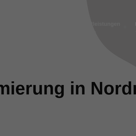
artseite
Unternehmen
Dienstleistungen
rtseite
Über Uns
Wir bieten
ierung in Nord