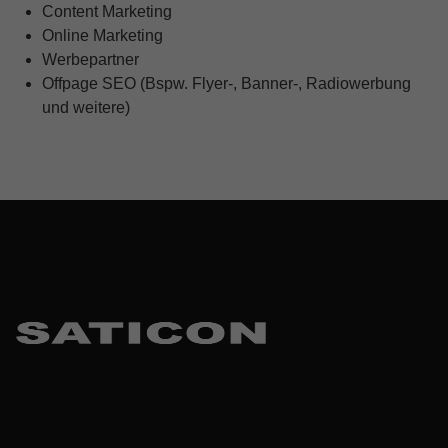
Content Marketing
Online Marketing
Werbepartner
Offpage SEO (Bspw. Flyer-, Banner-, Radiowerbung
und weitere)
Skip back to main navigation