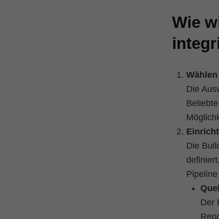
Wie w
integr
Wählen 
Die Ausw
Beliebt
Möglichk
Einrich
Die Buil
definier
Pipelin
Quel
Der 
Repo