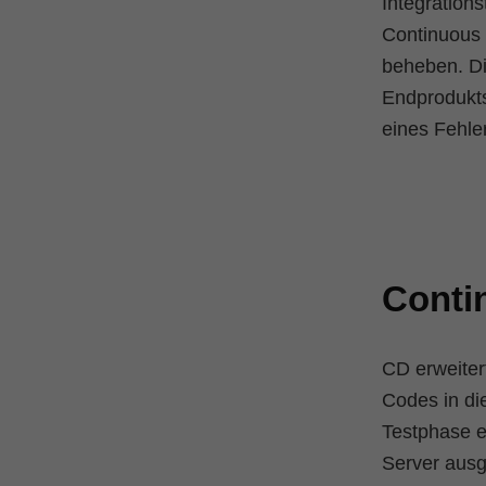
Integration
Continuous I
beheben. Di
Endprodukt
eines Fehle
Conti
CD erweiter
Codes in di
Testphase e
Server ausg