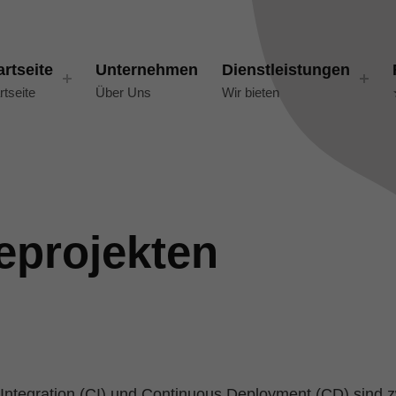
artseite
Unternehmen
Dienstleistungen
rtseite
Über Uns
Wir bieten
eprojekten
Integration (CI) und Continuous Deployment (CD) sind z