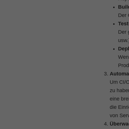
Buil
Der 
Test
Der 
usw.
Dep
Wenn
Prod
Automat
Um CI/CD
zu habe
eine bre
die Einr
von Serv
Überwa