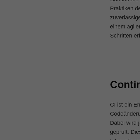
Praktiken d
zuverlässige
einem agile
Schritten er
Contin
CI ist ein E
Codeänderu
Dabei wird 
geprüft. Di