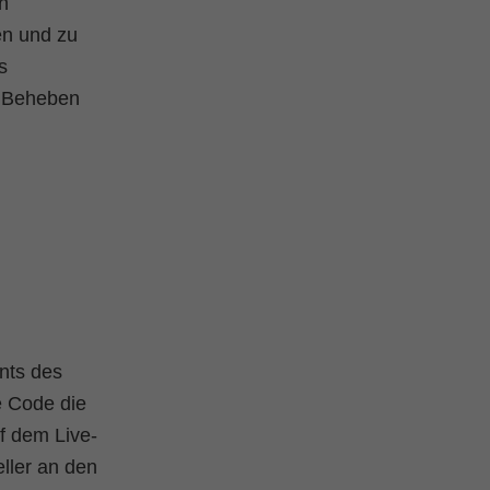
n
en und zu
s
d Beheben
nts des
e Code die
f dem Live-
ller an den