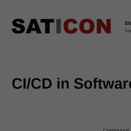
St
Sta
CI/CD in Softwar
Continuous 