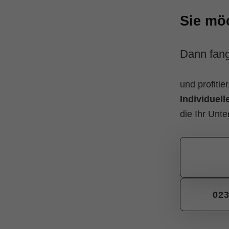
Sie mö
Dann fang
und profitie
Individuel
die Ihr Unt
023