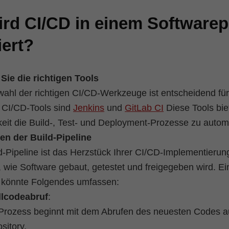
ird CI/CD in einem Softwarep
iert?
Sie die richtigen Tools
ahl der richtigen CI/CD-Werkzeuge ist entscheidend für
e CI/CD-Tools sind
Jenkins
und
GitLab CI
Diese Tools bie
eit die Build-, Test- und Deployment-Prozesse zu automa
ten der Build-Pipeline
d-Pipeline ist das Herzstück Ihrer CI/CD-Implementierun
t, wie Software gebaut, getestet und freigegeben wird. Ei
e könnte Folgendes umfassen:
lcodeabruf
:
Prozess beginnt mit dem Abrufen des neuesten Codes 
sitory.