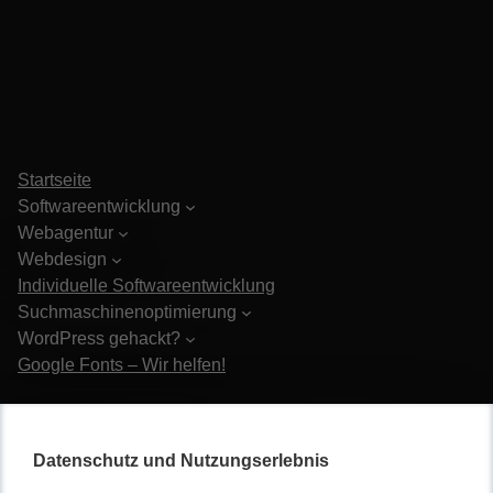
Startseite
Softwareentwicklung
Webagentur
Webdesign
Individuelle Softwareentwicklung
Suchmaschinenoptimierung
WordPress gehackt?
Google Fonts – Wir helfen!
Java Programmierung
Datenbankentwicklung
Datenschutz und Nutzungserlebnis
Webentwicklung