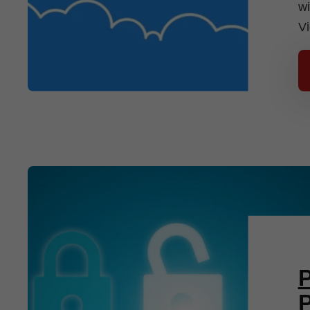
wi
V
P