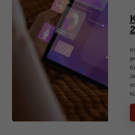
K
K
je
Ex
Ja
ec
kü