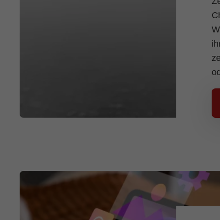
Ze
Ch
We
ih
ze
o