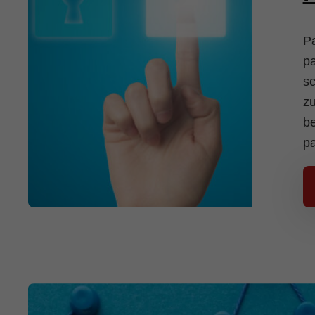
Pa
pa
sc
zu
be
pa