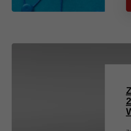
Z
2
W