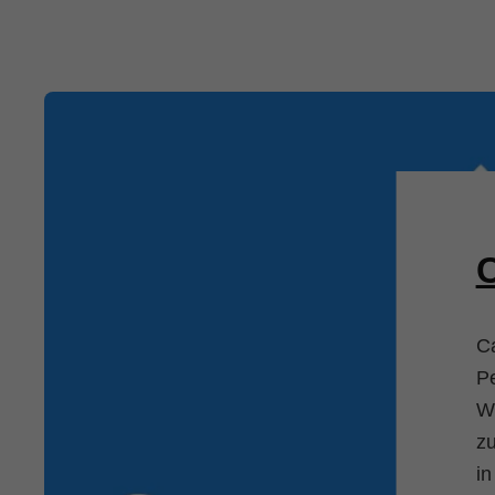
C
Ca
Pe
We
zu
in