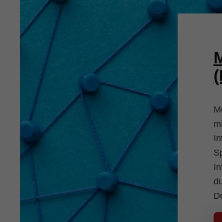
M
M
mi
In
Sp
I
d
D