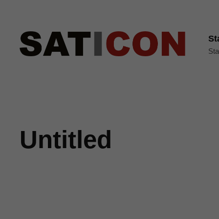
St
Sta
Untitled