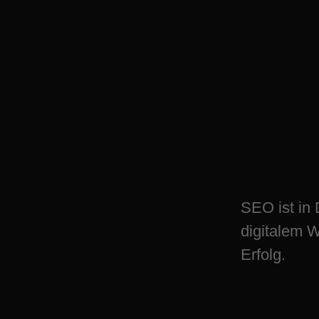
Entdecke Dorsten
Chance für Wach
Erfolg
SEO ist in 
digitalem 
Erfolg.