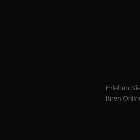
Entdecken Sie SE
Haltern am See je
Erleben Si
Ihren Onlin