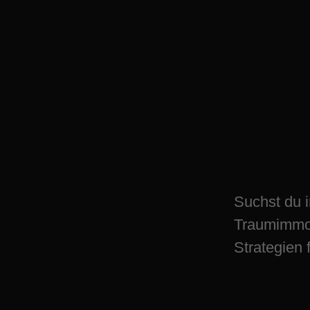
Entdecke Heilige
Deine Chance au
Traumimmobilien
Suchst du 
Traumimmob
Strategien 