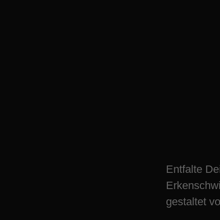
Entdecke Oer-Er
Geheimnisse – N
Chance
Entfalte De
Erkenschwi
gestaltet v