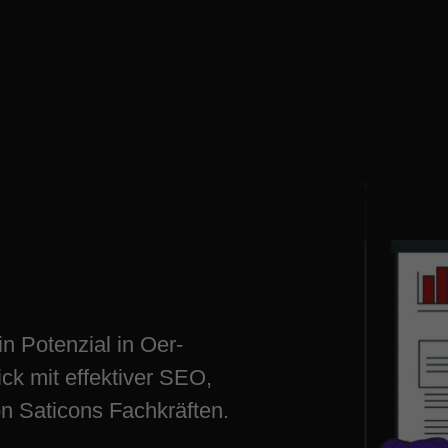
kenschwicks
utze Deine
in Potenzial in Oer-
ck mit effektiver SEO,
on Saticons Fachkräften.