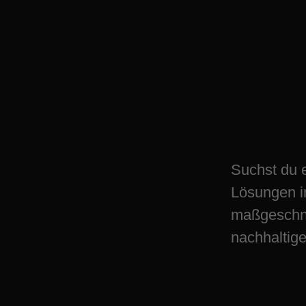
Entdecke günsti
in Unna: Jetzt zu
Suchst du 
Lösungen i
maßgeschne
nachhaltige