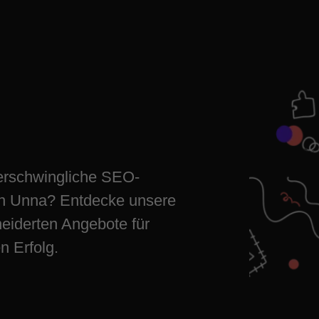
ge Angebote
greifen
erschwingliche SEO-
n Unna? Entdecke unsere
iderten Angebote für
n Erfolg.