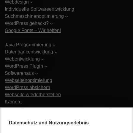
Webdesign
Individuelle Softwareentwicklung
Suchmaschinenoptimierung
WordPress gehackt?
Google Fonts – Wir helfen!
Java Programmierung
Datenbankentwicklung
Webentwicklung
WordPress Plugin
Softwarehaus
Webseitenoptimierung
WordPress absichern
Webseite wiederherstellen
Karriere
Datenschutz und Nutzungserlebnis