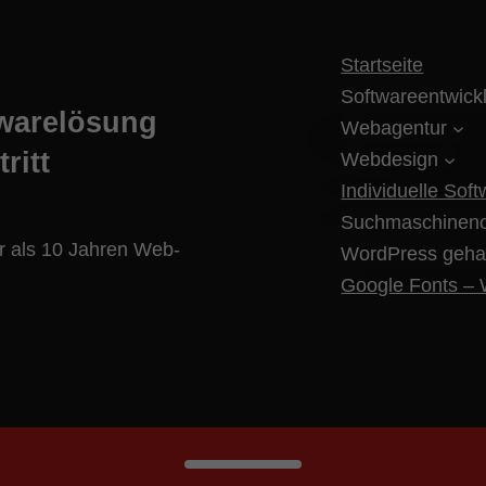
Startseite
Softwareentwick
twarelösung
Webagentur
ritt
Webdesign
Individuelle Sof
Suchmaschineno
hr als 10 Jahren Web-
WordPress geha
Google Fonts – W