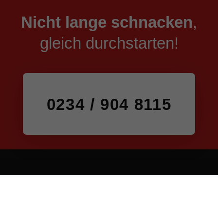
Nicht lange schnacken
,
gleich durchstarten!
0234 / 904 8115