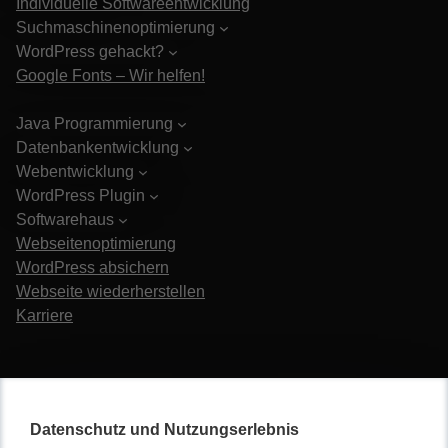
Individuelle Softwareentwicklung
Suchmaschinenoptimierung
WordPress gehackt?
Google Fonts – Wir helfen!
Java Programmierung
Datenbankentwicklung
Webentwicklung
WordPress Plugin
Softwarehaus
Webseitenoptimierung
WordPress absichern
Webseite wiederherstellen
Karriere
Datenschutz und Nutzungserlebnis