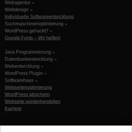
Webagentur
Webdesign
Individuelle Softwareentwicklung
Suchmaschinenoptimierung
WordPress gehackt?
Google Fonts – Wir helfen!
Java Programmierung
Datenbankentwicklung
Webentwicklung
WordPress Plugin
Softwarehaus
Webseitenoptimierung
WordPress absichern
Webseite wiederherstellen
Karriere