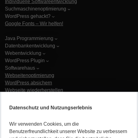
Individuelle Softwareentwicklung
Suchmaschinenoptimierung
WordPress gehackt?
Google Fonts – Wir helfen!
Java Programmierung
Datenbankentwicklung
Webentwicklung
WordPress Plugin
Softwarehaus
Webseitenoptimierung
WordPress absichern
Webseite wiederherstellen
Karriere
Datenschutz und Nutzungserlebnis
Wir verwenden Cookies, um die
Benutzerfreundlichkeit unserer Website zu verbessern