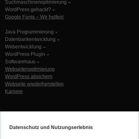
Suchmaschinenoptimierung
WordPress gehackt?
Google Fonts – Wir helfen!
Java Programmierung
Datenbankentwicklung
Webentwicklung
WordPress Plugin
Softwarehaus
Webseitenoptimierung
WordPress absichern
Webseite wiederherstellen
Karriere
Datenschutz und Nutzungserlebnis