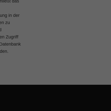
ließt das
ung in der
en zu
d
en Zugriff
e Datenbank
rden.