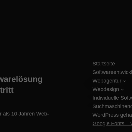
Startseite
Softwareentwick
twarelösung
Webagentur
ritt
Webdesign
Individuelle Sof
Suchmaschineno
hr als 10 Jahren Web-
WordPress geha
Google Fonts – W