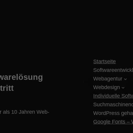
Startseite
Softwareentwick
twarelösung
Webagentur
ritt
Webdesign
Individuelle Sof
Suchmaschineno
hr als 10 Jahren Web-
WordPress geha
Google Fonts – W