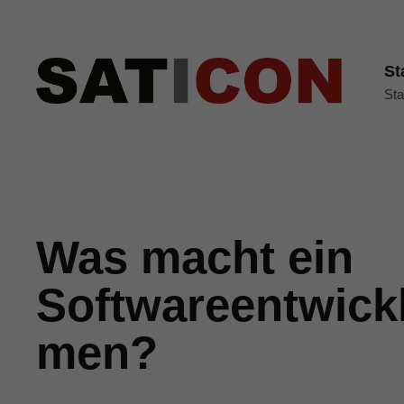
St
Sta
Was macht ein
Softwareentwick
men?