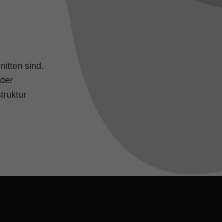
itten sind.
nder
truktur