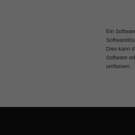
Ein Softwar
Softwarelös
Dies kann d
Software ode
umfassen.
Skip back to main navigation