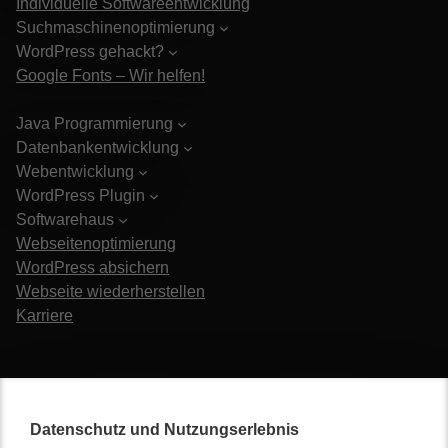
Individuelle Softwareentwicklung
Suchmaschinenoptimierung
WordPress gehackt?
Google Fonts – Wir helfen!
Java Programmierung
Datenbankentwicklung
Webentwicklung
WordPress Plugin
Softwarehaus
Webseitenoptimierung
WordPress absichern
Webseite wiederherstellen
Karriere
Datenschutz und Nutzungserlebnis