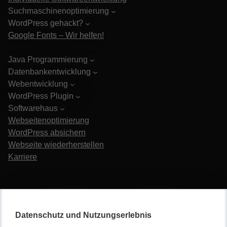
Suchmaschinenoptimierung
WordPress gehackt?
Google Fonts – Wir helfen!
Java Programmierung
Datenbankentwicklung
Webentwicklung
WordPress Plugin
Softwarehaus
Webseitenoptimierung
WordPress absichern
Webseite wiederherstellen
Karriere
Datenschutz und Nutzungserlebnis