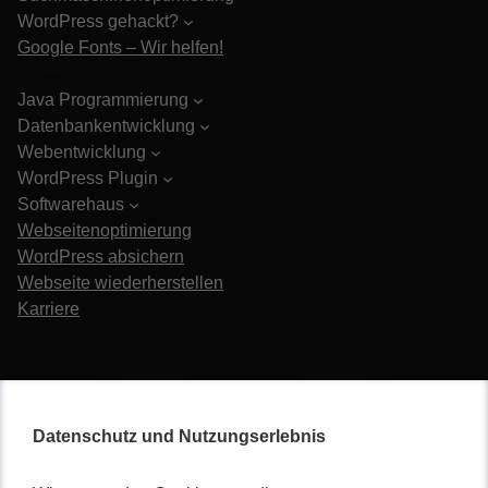
WordPress gehackt?
Google Fonts – Wir helfen!
Java Programmierung
Datenbankentwicklung
Webentwicklung
WordPress Plugin
Softwarehaus
Webseitenoptimierung
WordPress absichern
Webseite wiederherstellen
Karriere
Datenschutz und Nutzungserlebnis