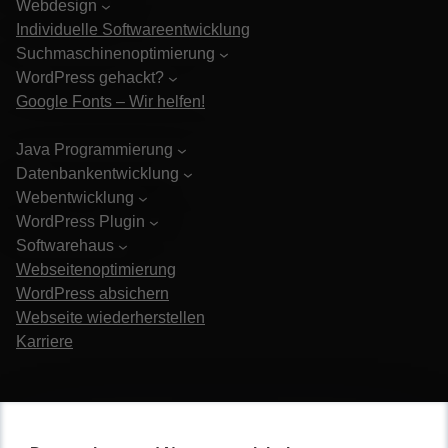
Webdesign
Individuelle Softwareentwicklung
Suchmaschinenoptimierung
WordPress gehackt?
Google Fonts – Wir helfen!
Java Programmierung
Datenbankentwicklung
Webentwicklung
WordPress Plugin
Softwarehaus
Webseitenoptimierung
WordPress absichern
Webseite wiederherstellen
Karriere