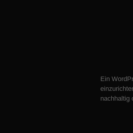
WordPress Plugin
einrichten in Ess
Ein WordPr
einzurichte
nachhaltig 