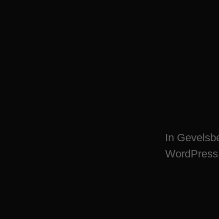
WordPress Plugin
Gevelsberg – dig
In Gevelsb
WordPress 