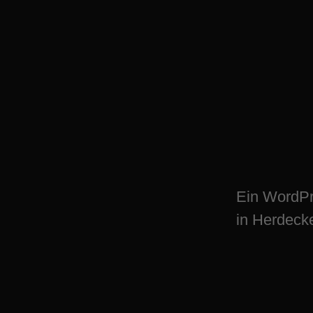
WordPress Plugin
Herdecke – digit
Ein WordPr
in Herdecke