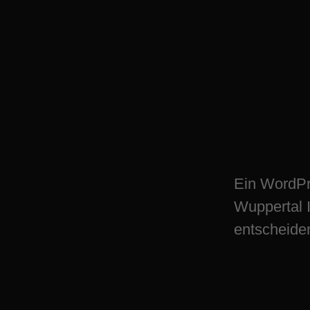
WordPress Plugin
Wuppertal – digi
Ein WordPr
Wuppertal 
entscheiden