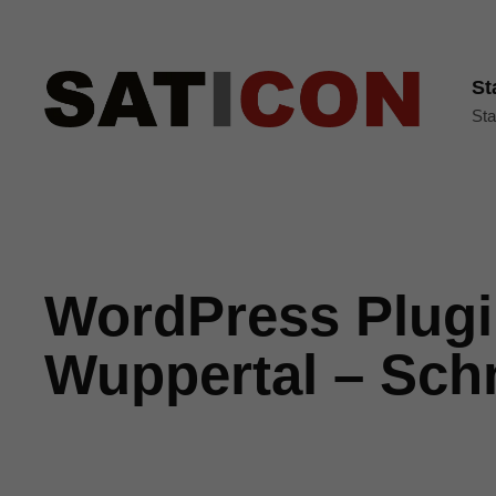
St
Sta
WordPress Plugi
Wuppertal – Schn