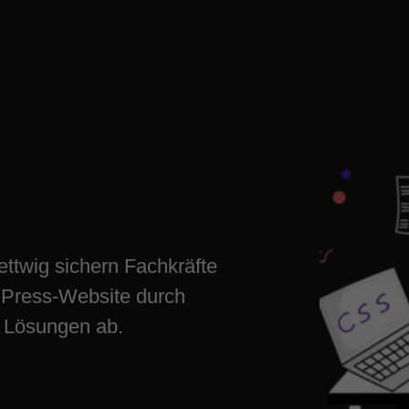
chäft: Top
heit in
ttwig sichern Fachkräfte
Press-Website durch
e Lösungen ab.