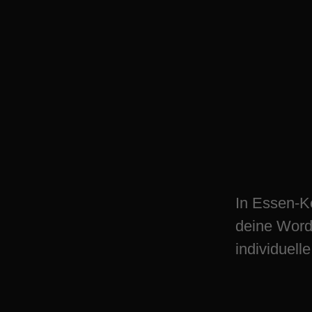
Schütze dein Ges
WordPress Sicher
Essen
In Essen-Ke
deine Word
individuell