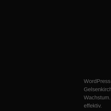
WordPress Sicher
Gelsenkirchen-Bue
wachsen
WordPress-S
Gelsenkirch
Wachstum. 
effektiv.