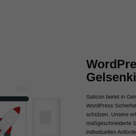
WordPres
Gelsenk
Saticon bietet in G
WordPress Sicherhei
schützen. Unsere er
maßgeschneiderte Sic
individuellen Anfor