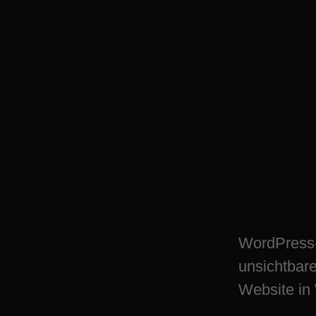
Maximale WordPr
Sicherheit in Wup
sichern
WordPress-S
unsichtbare
Website in