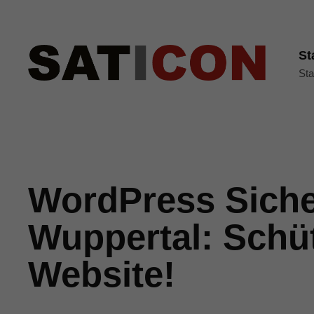
St
Sta
WordPress Siche
Wuppertal: Schüt
Website!