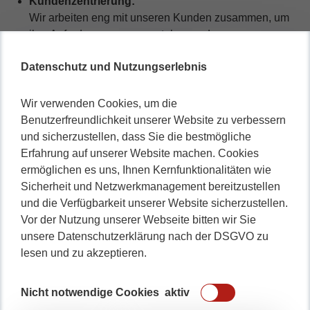
Kundenzentrierung:
Wir arbeiten eng mit unseren Kunden zusammen, um
ihre Anforderungen zu verstehen und
maßgeschneiderte Lösungen zu entwickeln. Denn die
Datenschutz und Nutzungserlebnis
Kundenzufriedenheit ist uns wichtig.
Qualität:
Wir setzen auf bewährte Methoden und Tools, um
Wir verwenden Cookies, um die
qualitativ hochwertige und sichere Anwendungen zu
Benutzerfreundlichkeit unserer Website zu verbessern
liefern.
und sicherzustellen, dass Sie die bestmögliche
Agilität:
Erfahrung auf unserer Website machen. Cookies
Durch agile Entwicklungsprozesse können wir flexibel
ermöglichen es uns, Ihnen Kernfunktionalitäten wie
auf Änderungen reagieren und schnelle Ergebnisse
Sicherheit und Netzwerkmanagement bereitzustellen
liefern.
und die Verfügbarkeit unserer Website sicherzustellen.
Vor der Nutzung unserer Webseite bitten wir Sie
Dann
Kontaktieren
Sie uns noch heute, um mehr über
unsere Datenschutzerklärung nach der DSGVO zu
unsere Dienstleistungen zu erfahren und wie wir Ihnen
lesen und zu akzeptieren.
helfen können, Ihre Web- und Softwareprojekte erfolgreich
umzusetzen.
Nicht notwendige Cookies
aktiv
Skip back to main navigation