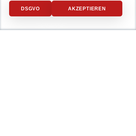
DSGVO
AKZEPTIEREN
Beitragsnavigation
NEXT BEITRAG
No-Code, Low-Code
und Code
PREVIOUS BEITRAG
Innovative Softwareentwicklung: