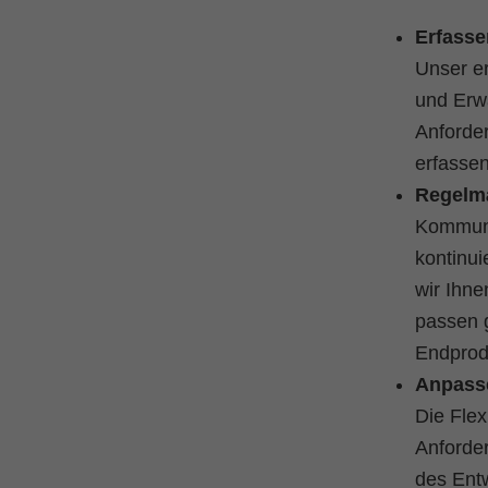
Erfasse
Unser er
und Erw
Anforder
erfassen
Regelmä
Kommunik
kontinui
wir Ihne
passen g
Endprodu
Anpass
Die Flex
Anforde
des Ent