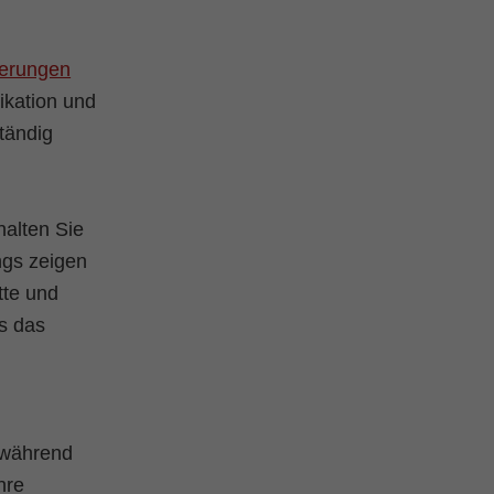
derungen
kation und
ständig
halten Sie
ngs zeigen
tte und
s das
 während
hre