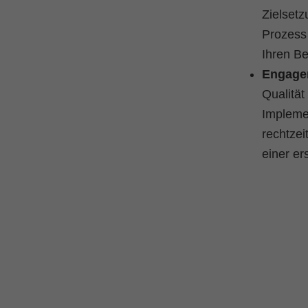
Zielsetz
Prozess 
Ihren Be
Engagem
Qualität
Implemen
rechtzei
einer er