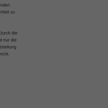
fenden
rfekt zu
 Durch die
t nur die
tstellung
icht.