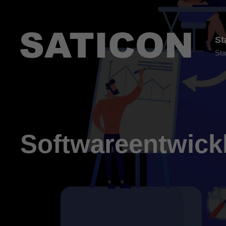
St
Sta
Softwareentwick