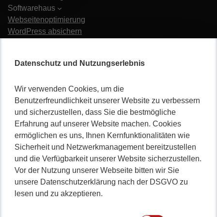
Softwarehaus
Webseitenoptimierung
WordPress absichern
Webseite wiederherstellen
Karriere
Datenschutz und Nutzungserlebnis
Wir verwenden Cookies, um die
Benutzerfreundlichkeit unserer Website zu verbessern
und sicherzustellen, dass Sie die bestmögliche
Erfahrung auf unserer Website machen. Cookies
Nicht lange schnacken
,
ermöglichen es uns, Ihnen Kernfunktionalitäten wie
Sicherheit und Netzwerkmanagement bereitzustellen
gleich durchstarten!
und die Verfügbarkeit unserer Website sicherzustellen.
Vor der Nutzung unserer Webseite bitten wir Sie
unsere Datenschutzerklärung nach der DSGVO zu
lesen und zu akzeptieren.
0234 / 904 8115