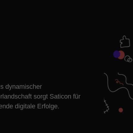
ale Erfolge
p-
gs dynamischer
landschaft sorgt Saticon für
nde digitale Erfolge.