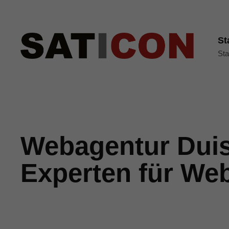
St
Sta
Webagentur Duis
Experten für We