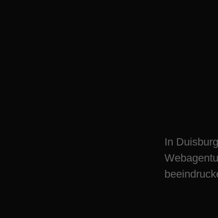
Erleben Sie digit
mit Duisburgs To
Webagentur
In Duisbur
Webagentur
beeindrucke