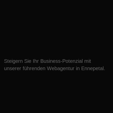
Boosten Sie Ihr
Business: Webagentur-
Power aus Ennepetal
Steigern Sie Ihr Business-Potenzial mit
unserer führenden Webagentur in Ennepetal.