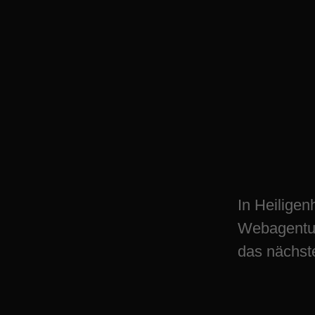
Maximiere Deinen
Erfolg mit Heilig
Webagentur
In Heiligen
Webagentur
das nächst