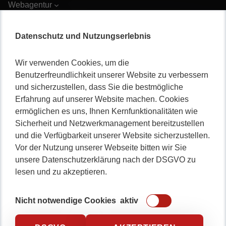
Webagentur
Webdesign
Individuelle Softwareentwicklung
Datenschutz und Nutzungserlebnis
Suchmaschinenoptimierung
WordPress gehackt?
Wir verwenden Cookies, um die
Google Fonts – Wir helfen!
Benutzerfreundlichkeit unserer Website zu verbessern
und sicherzustellen, dass Sie die bestmögliche
Java Programmierung
Erfahrung auf unserer Website machen. Cookies
Datenbankentwicklung
ermöglichen es uns, Ihnen Kernfunktionalitäten wie
Webentwicklung
Sicherheit und Netzwerkmanagement bereitzustellen
WordPress Plugin
und die Verfügbarkeit unserer Website sicherzustellen.
Softwarehaus
Vor der Nutzung unserer Webseite bitten wir Sie
Webseitenoptimierung
unsere Datenschutzerklärung nach der DSGVO zu
WordPress absichern
lesen und zu akzeptieren.
Webseite wiederherstellen
Karriere
Nicht notwendige Cookies
aktiv