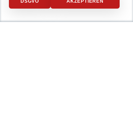
DSGVO
AKZEPTIEREN
Nicht lange schnacken
,
gleich durchstarten!
0234 / 904 8115