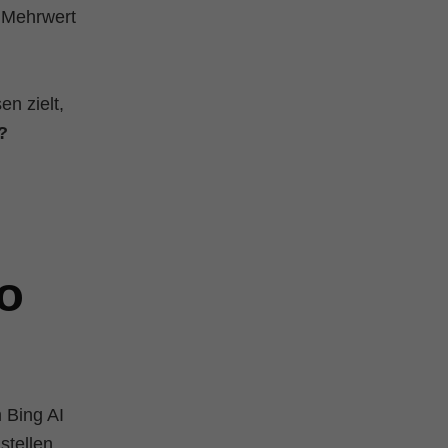
n Mehrwert
n zielt,
?
o
 Bing AI
stellen