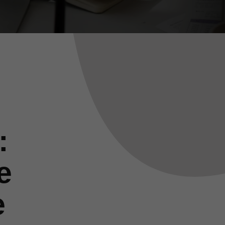
:
e
e