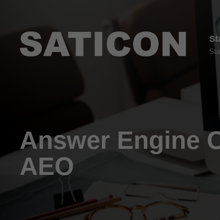
St
Sta
Answer Engine O
AEO