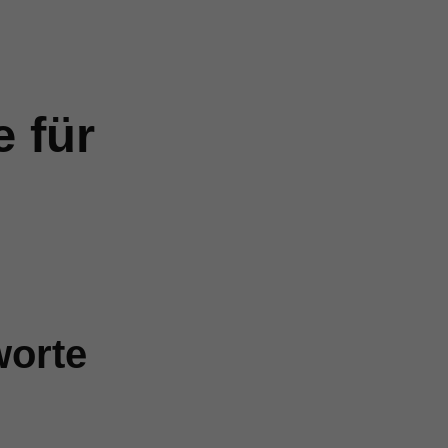
e für
worte