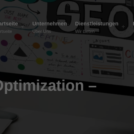
artseite
Unternehmen
Dienstleistungen
rtseite
Über Uns
Wir bieten
ptimization –