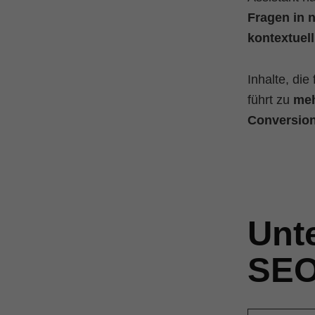
Fragen in 
kontextuel
Inhalte, die
führt zu
meh
Conversio
Unt
SEO