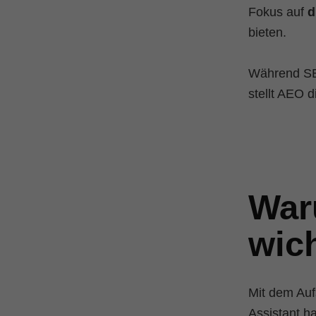
Fokus auf
d
bieten.
Während SEO
stellt AEO 
War
wic
Mit dem Auf
Assistant h