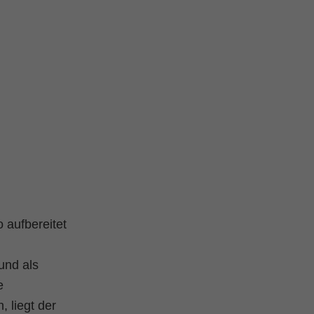
 aufbereitet
und als
e
 liegt der