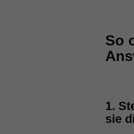
So o
Ans
1. St
sie d