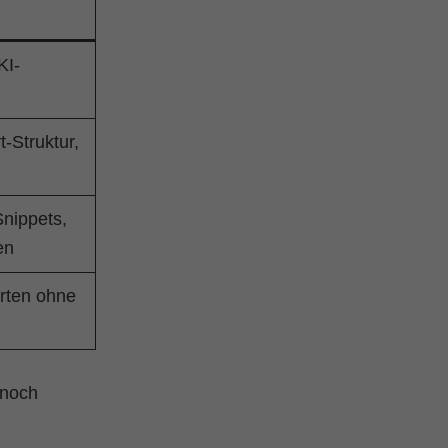
KI-
-Struktur,
Snippets,
en
orten ohne
 noch