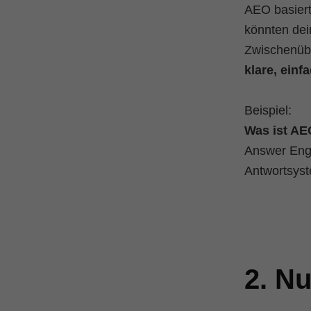
AEO basiert
könnten dei
Zwischenüber
klare, einf
Beispiel:
Was ist A
Answer Engi
Antwortsyst
2. Nu